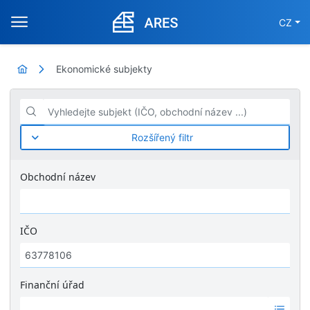
CZ
Ekonomické subjekty
Vyhledejte subjekt (IČO, obchodní název ...)
Rozšířený filtr
Obchodní název
IČO
Finanční úřad
Ž