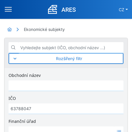
CZ
Ekonomické subjekty
Vyhledejte subjekt (IČO, obchodní název ...)
Rozšířený filtr
Obchodní název
IČO
Finanční úřad
Ž