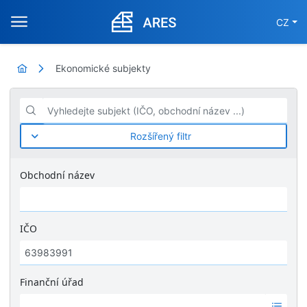
CZ
Ekonomické subjekty
Vyhledejte subjekt (IČO, obchodní název ...)
Rozšířený filtr
Obchodní název
IČO
Finanční úřad
Ž