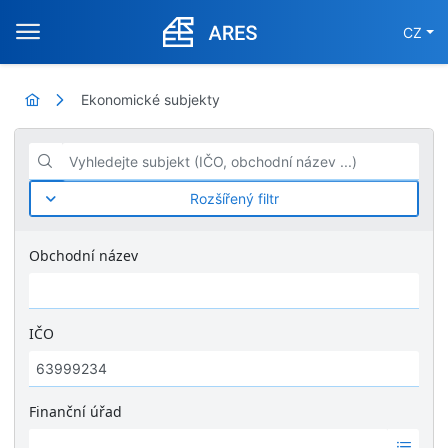
CZ
Ekonomické subjekty
Vyhledejte subjekt (IČO, obchodní název ...)
Rozšířený filtr
Obchodní název
IČO
Finanční úřad
Ž