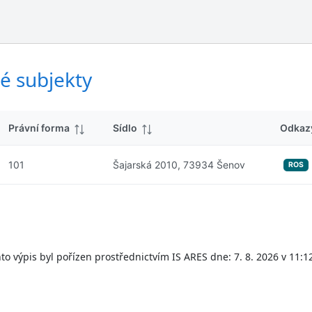
ý
d
s
k
l
y
e
d
é subjekty
k
y
Právní forma
Sídlo
Odkaz
101
Šajarská 2010, 73934 Šenov
ROS
to výpis byl pořízen prostřednictvím IS ARES dne: 7. 8. 2026 v 11:1