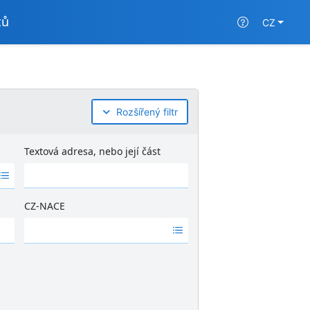
tů
CZ
Rozšířený filtr
Textová adresa, nebo její část
CZ-NACE
Ž
á
d
n
é
v