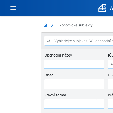
Ekonomické subjekty
Vyhledejte subjekt (IČO, obchodní název .
Obchodní název
IČ
Obec
Uli
Ž
á
d
Právní forma
Pr
n
Ž
Ž
é
á
á
v
d
d