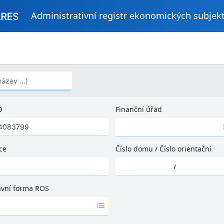
Administrativní registr ekonomických subjek
..)
O
Finanční úřad
Ž
á
d
ce
Číslo domu
/
Číslo orientační
n
Ž
é
/
á
v
d
ý
ávní forma ROS
n
s
é
l
v
e