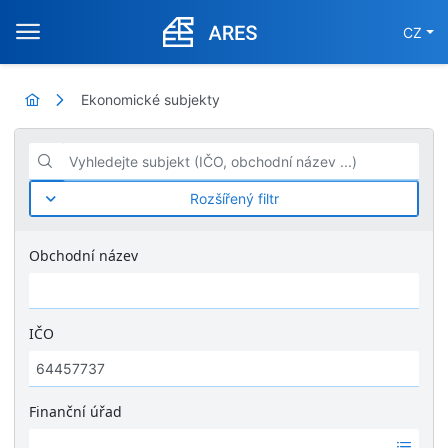
CZ
Ekonomické subjekty
Vyhledejte subjekt (IČO, obchodní název ...)
Rozšířený filtr
Obchodní název
IČO
Finanční úřad
Ž