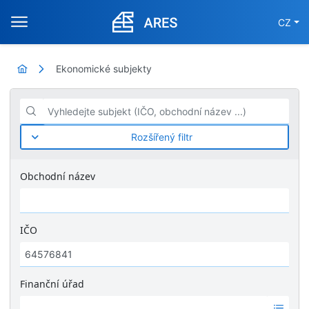
CZ
Ekonomické subjekty
Vyhledejte subjekt (IČO, obchodní název ...)
Rozšířený filtr
Obchodní název
IČO
Finanční úřad
Ž