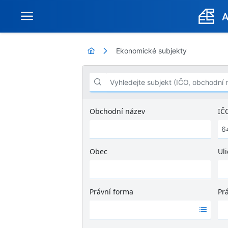
Ekonomické subjekty
Vyhledejte subjekt (IČO, obchodní název .
Obchodní název
IČ
Obec
Uli
Ž
á
d
Právní forma
Pr
n
Ž
Ž
é
á
á
v
d
d