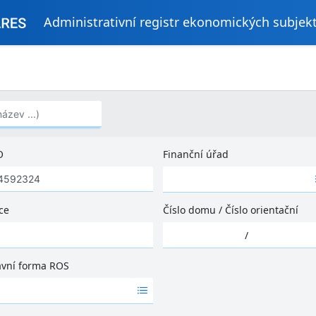
Administrativní registr ekonomických subjek
..)
O
Finanční úřad
Ž
á
d
ce
Číslo domu
/
Číslo orientační
n
Ž
é
/
á
v
d
ý
ávní forma ROS
n
s
é
l
v
e