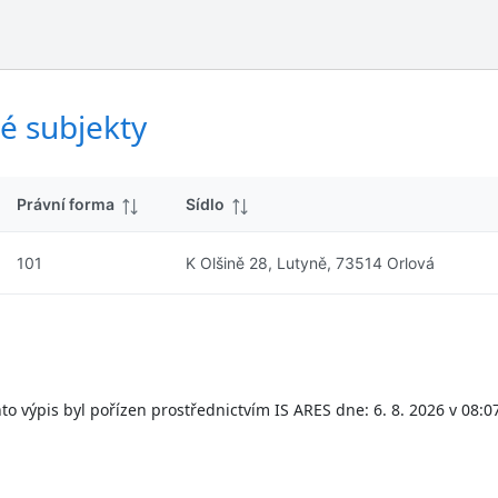
ý
d
s
k
l
y
e
d
é subjekty
k
y
Právní forma
Sídlo
101
K Olšině 28, Lutyně, 73514 Orlová
to výpis byl pořízen prostřednictvím IS ARES dne: 6. 8. 2026 v 08:0