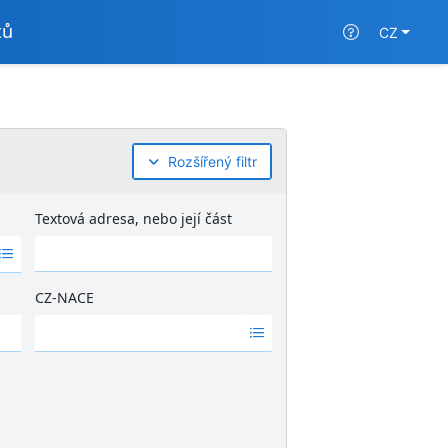
tů
CZ
Rozšířený filtr
Textová adresa, nebo její část
CZ-NACE
Ž
á
d
n
é
v