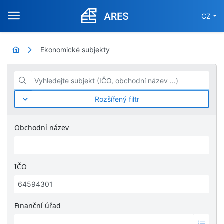
CZ
Ekonomické subjekty
Vyhledejte subjekt (IČO, obchodní název ...)
Rozšířený filtr
Obchodní název
IČO
Finanční úřad
Ž