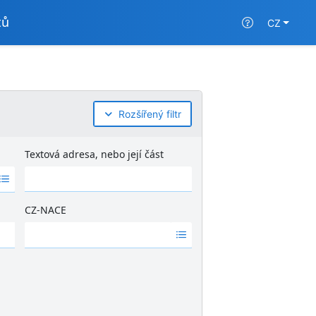
tů
CZ
Rozšířený filtr
Textová adresa, nebo její část
CZ-NACE
Ž
á
d
n
é
v