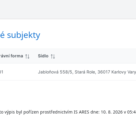
ý
d
s
k
l
y
e
d
é subjekty
k
y
rávní forma
Sídlo
01
Jabloňová 558/5, Stará Role, 36017 Karlovy Var
to výpis byl pořízen prostřednictvím IS ARES dne: 10. 8. 2026 v 05:4