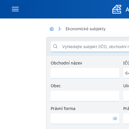
Ekonomické subjekty
Vyhledejte subjekt (IČO, obchodní název .
Obchodní název
IČ
Obec
Uli
Ž
á
d
Právní forma
Pr
n
Ž
Ž
é
á
á
v
d
d