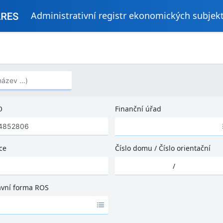
Administrativní registr ekonomických subjek
..)
O
Finanční úřad
Ž
á
d
ce
Číslo domu
/
Číslo orientační
n
Ž
é
/
á
v
d
ý
ávní forma ROS
n
s
é
l
v
e