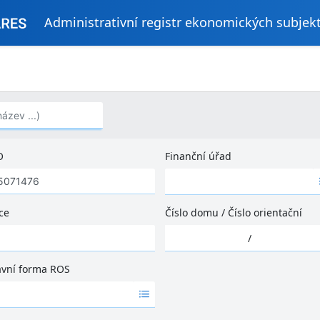
Administrativní registr ekonomických subjek
..)
O
Finanční úřad
Ž
á
d
ce
Číslo domu
/
Číslo orientační
n
Ž
é
/
á
v
d
ý
ávní forma ROS
n
s
é
l
v
e