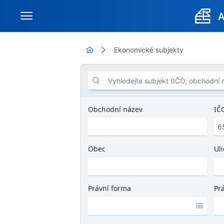
Ekonomické subjekty
Vyhledejte subjekt (IČO, obchodní název .
Obchodní název
IČ
Obec
Uli
Ž
á
d
Právní forma
Pr
n
Ž
Ž
é
á
á
v
d
d