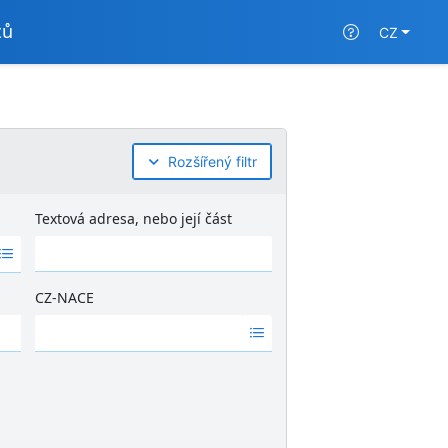
tů
CZ
Rozšířený filtr
Textová adresa, nebo její část
CZ-NACE
Ž
á
d
n
é
v