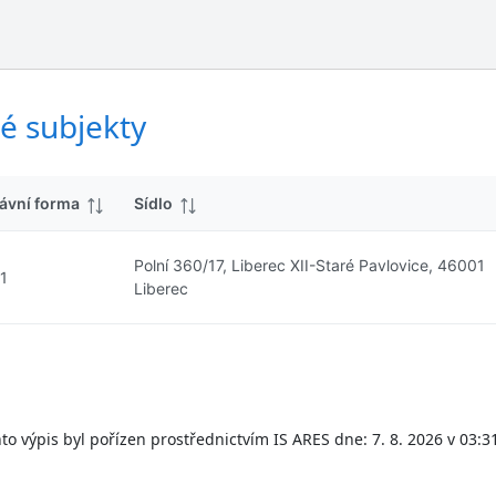
ý
d
s
k
l
y
e
d
é subjekty
k
y
ávní forma
Sídlo
Polní 360/17, Liberec XII-Staré Pavlovice, 46001
1
Liberec
to výpis byl pořízen prostřednictvím IS ARES dne: 7. 8. 2026 v 03:3