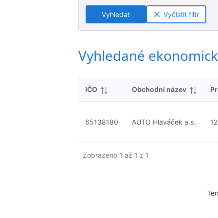
ý
n
n
s
Vyhledat
Vyčistit filtr
é
é
l
v
v
e
ý
ý
d
s
s
Vyhledané ekonomick
k
l
l
y
e
e
d
d
IČO
Obchodní název
Pr
k
k
y
y
65138180
AUTO Hlaváček a.s.
12
Zobrazeno 1 až 1 z 1
Ten