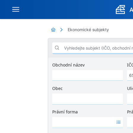
Ekonomické subjekty
Vyhledejte subjekt (IČO, obchodní název .
Obchodní název
IČ
Obec
Uli
Ž
á
d
Právní forma
Pr
n
Ž
Ž
é
á
á
v
d
d