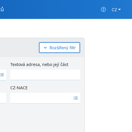
tů
CZ
Rozšířený filtr
Textová adresa, nebo její část
CZ-NACE
Ž
á
d
n
é
v