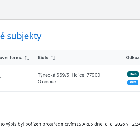
ý
d
s
k
l
y
e
d
é subjekty
k
y
ávní forma
Sídlo
Odkaz
ROS
Týnecká 669/5, Holice, 77900
1
Olomouc
RED
to výpis byl pořízen prostřednictvím IS ARES dne: 8. 8. 2026 v 12:2