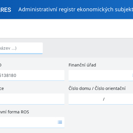
Administrativní registr ekonomických subjek
..)
O
Finanční úřad
Ž
á
d
ce
Číslo domu
/
Číslo orientační
n
Ž
é
/
á
v
d
ý
ávní forma ROS
n
s
é
l
v
e