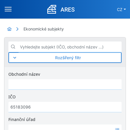
CZ
Ekonomické subjekty
Vyhledejte subjekt (IČO, obchodní název ...)
Rozšířený filtr
Obchodní název
IČO
Finanční úřad
Ž