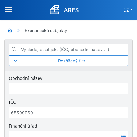
CZ
Ekonomické subjekty
Vyhledejte subjekt (IČO, obchodní název ...)
Rozšířený filtr
Obchodní název
IČO
Finanční úřad
Ž