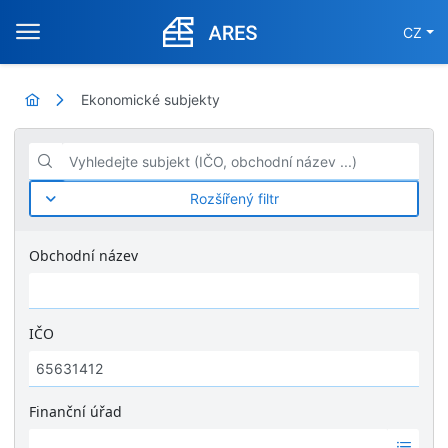
CZ
Ekonomické subjekty
Vyhledejte subjekt (IČO, obchodní název ...)
Rozšířený filtr
Obchodní název
IČO
Finanční úřad
Ž