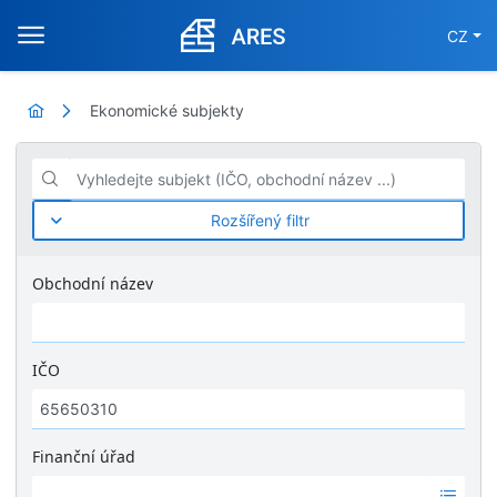
CZ
Ekonomické subjekty
Vyhledejte subjekt (IČO, obchodní název ...)
Rozšířený filtr
Obchodní název
IČO
Finanční úřad
Ž