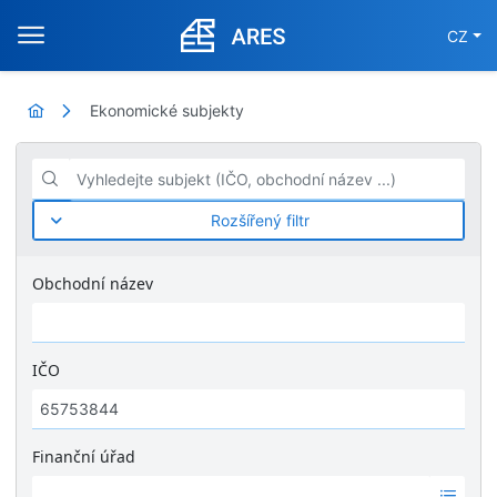
CZ
Ekonomické subjekty
Vyhledejte subjekt (IČO, obchodní název ...)
Rozšířený filtr
Obchodní název
IČO
Finanční úřad
Ž