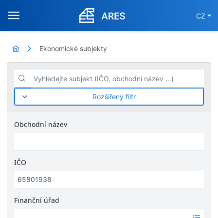
CZ
Ekonomické subjekty
Vyhledejte subjekt (IČO, obchodní název ...)
Rozšířený filtr
Obchodní název
IČO
Finanční úřad
Ž