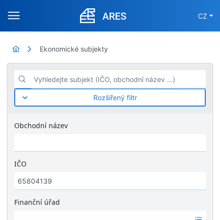
CZ
Ekonomické subjekty
Vyhledejte subjekt (IČO, obchodní název ...)
Rozšířený filtr
Obchodní název
IČO
Finanční úřad
Ž