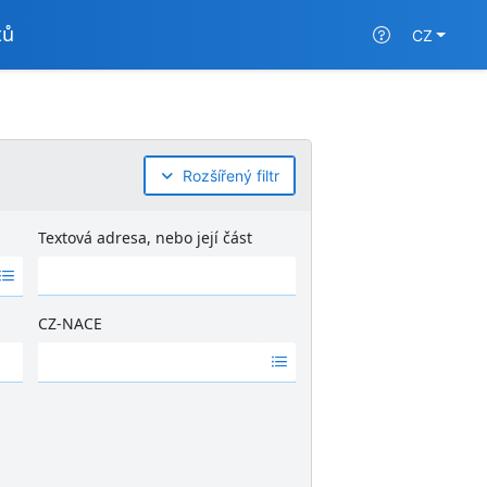
tů
CZ
Rozšířený filtr
Textová adresa, nebo její část
CZ-NACE
Ž
á
d
n
é
v