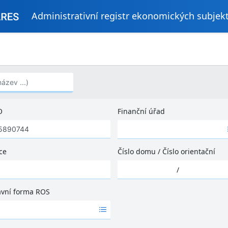
Administrativní registr ekonomických subjek
..)
O
Finanční úřad
Ž
á
d
ce
Číslo domu
/
Číslo orientační
n
Ž
é
/
á
v
d
ý
ávní forma ROS
n
s
é
l
v
e