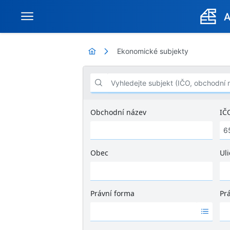
Ekonomické subjekty
Vyhledejte subjekt (IČO, obchodní název .
Obchodní název
IČ
Obec
Uli
Ž
á
d
Právní forma
Pr
n
Ž
Ž
é
á
á
v
d
d