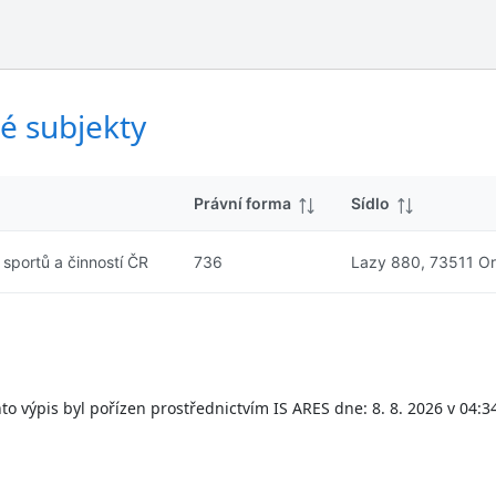
ý
d
s
k
l
y
e
d
é subjekty
k
y
Právní forma
Sídlo
sportů a činností ČR
736
Lazy 880, 73511 Or
to výpis byl pořízen prostřednictvím IS ARES dne: 8. 8. 2026 v 04:3