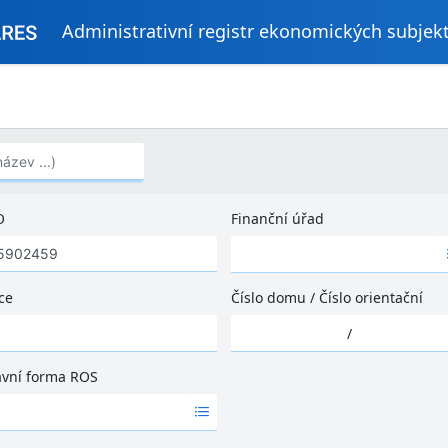
Administrativní registr ekonomických subjek
..)
O
Finanční úřad
Ž
á
d
ce
Číslo domu
/
Číslo orientační
n
Ž
é
/
á
v
d
ý
ávní forma ROS
n
s
é
l
v
e