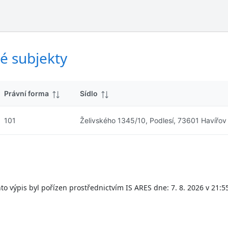
ý
d
s
k
l
y
e
d
é subjekty
k
y
Právní forma
Sídlo
101
Želivského 1345/10, Podlesí, 73601 Havířov
to výpis byl pořízen prostřednictvím IS ARES dne: 7. 8. 2026 v 21:5