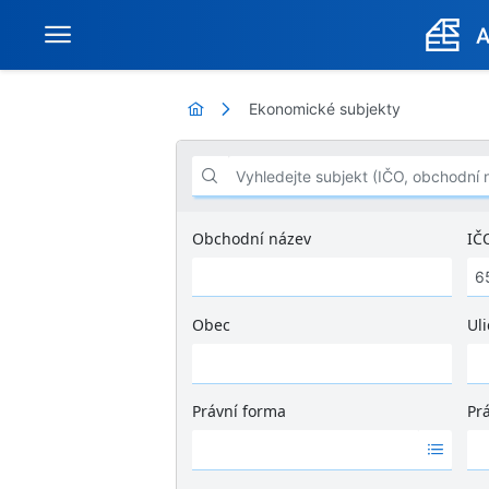
Ekonomické subjekty
Vyhledejte subjekt (IČO, obchodní název .
Obchodní název
IČ
Obec
Uli
Ž
á
d
Právní forma
Pr
n
Ž
Ž
é
á
á
v
d
d