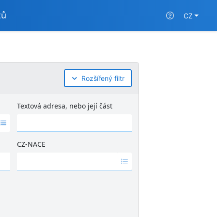
tů
CZ
Rozšířený filtr
Textová adresa, nebo její část
CZ-NACE
Ž
á
d
n
é
v