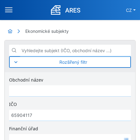
CZ
Ekonomické subjekty
Vyhledejte subjekt (IČO, obchodní název ...)
Rozšířený filtr
Obchodní název
IČO
Finanční úřad
Ž