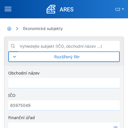
CZ
Ekonomické subjekty
Vyhledejte subjekt (IČO, obchodní název ...)
Rozšířený filtr
Obchodní název
IČO
Finanční úřad
Ž