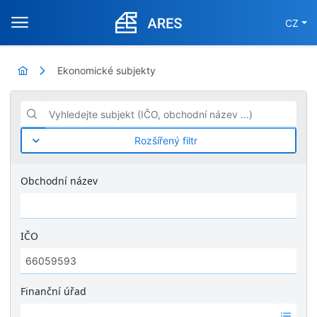
CZ
Ekonomické subjekty
Vyhledejte subjekt (IČO, obchodní název ...)
Rozšířený filtr
Obchodní název
IČO
Finanční úřad
Ž