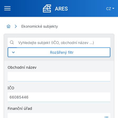
CZ
Ekonomické subjekty
Vyhledejte subjekt (IČO, obchodní název ...)
Rozšířený filtr
Obchodní název
IČO
Finanční úřad
Ž