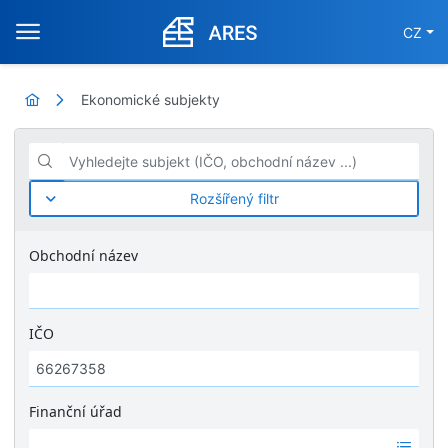
CZ
Ekonomické subjekty
Vyhledejte subjekt (IČO, obchodní název ...)
Rozšířený filtr
Obchodní název
IČO
Finanční úřad
Ž