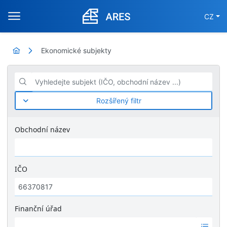
CZ
Ekonomické subjekty
Vyhledejte subjekt (IČO, obchodní název ...)
Rozšířený filtr
Obchodní název
IČO
Finanční úřad
Ž