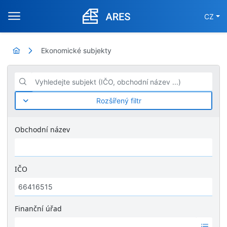
CZ
Ekonomické subjekty
Vyhledejte subjekt (IČO, obchodní název ...)
Rozšířený filtr
Obchodní název
IČO
Finanční úřad
Ž