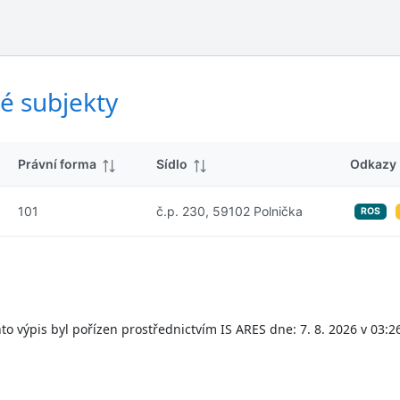
ý
d
s
k
l
y
e
d
é subjekty
k
y
Právní forma
Sídlo
Odkazy
101
č.p. 230, 59102 Polnička
ROS
to výpis byl pořízen prostřednictvím IS ARES dne: 7. 8. 2026 v 03:2