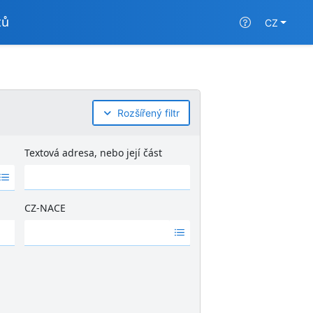
tů
CZ
Rozšířený filtr
Textová adresa, nebo její část
CZ-NACE
Ž
á
d
n
é
v