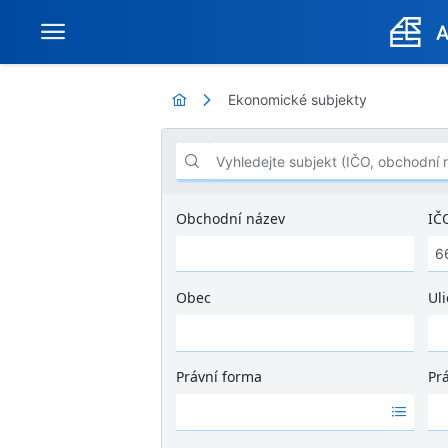
Ekonomické subjekty
Vyhledejte subjekt (IČO, obchodní název .
Obchodní název
IČ
Obec
Uli
Ž
á
d
Právní forma
Pr
n
Ž
Ž
é
á
á
v
d
d