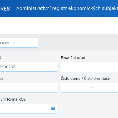
Administrativní registr ekonomických subjek
..)
O
Finanční úřad
Ž
á
d
ce
Číslo domu
/
Číslo orientační
n
Ž
é
/
á
v
d
ý
ávní forma ROS
n
s
é
l
v
e