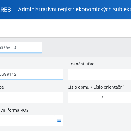
Administrativní registr ekonomických subjek
..)
O
Finanční úřad
Ž
á
d
ce
Číslo domu
/
Číslo orientační
n
Ž
é
/
á
v
d
ý
ávní forma ROS
n
s
é
l
v
e