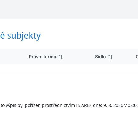
ý
d
s
k
l
y
e
d
é subjekty
k
y
Právní forma
Sídlo
to výpis byl pořízen prostřednictvím IS ARES dne: 9. 8. 2026 v 08:0