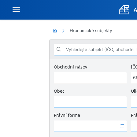
Ekonomické subjekty
Vyhledejte subjekt (IČO, obchodní název .
Obchodní název
IČ
Obec
Uli
Ž
á
d
Právní forma
Pr
n
Ž
Ž
é
á
á
v
d
d