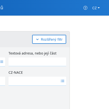
tů
CZ
Rozšířený filtr
Textová adresa, nebo její část
CZ-NACE
Ž
á
d
n
é
v