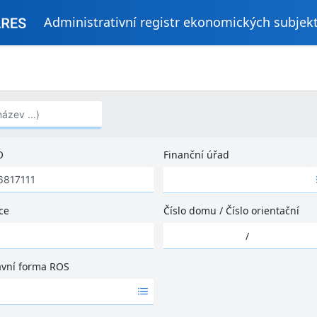
Administrativní registr ekonomických subjek
..)
O
Finanční úřad
Ž
á
d
ce
Číslo domu
/
Číslo orientační
n
Ž
é
/
á
v
d
ý
ávní forma ROS
n
s
é
l
v
e