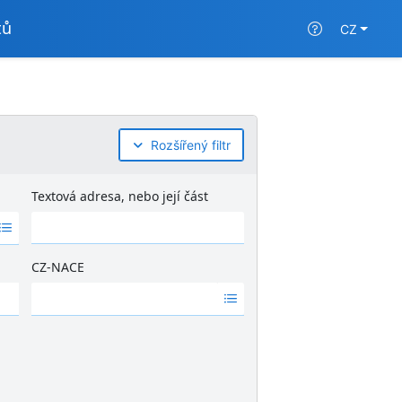
tů
CZ
Rozšířený filtr
Textová adresa, nebo její část
CZ-NACE
Ž
á
d
n
é
v