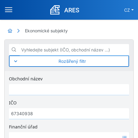
CZ
Ekonomické subjekty
Vyhledejte subjekt (IČO, obchodní název ...)
Rozšířený filtr
Obchodní název
IČO
Finanční úřad
Ž