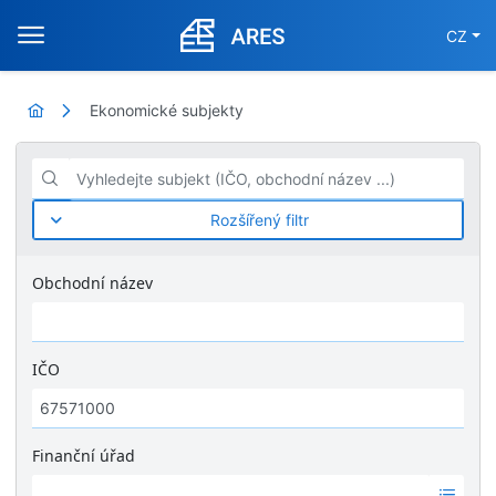
CZ
Ekonomické subjekty
Vyhledejte subjekt (IČO, obchodní název ...)
Rozšířený filtr
Obchodní název
IČO
Finanční úřad
Ž