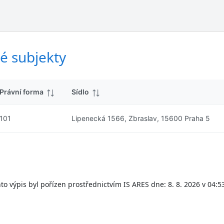
ý
d
s
k
l
y
e
d
é subjekty
k
y
Právní forma
Sídlo
101
Lipenecká 1566, Zbraslav, 15600 Praha 5
to výpis byl pořízen prostřednictvím IS ARES dne: 8. 8. 2026 v 04:5