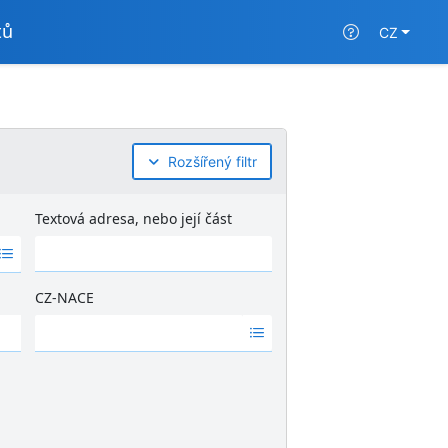
tů
CZ
Rozšířený filtr
Textová adresa, nebo její část
CZ-NACE
Ž
á
d
n
é
v