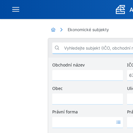
Ekonomické subjekty
Vyhledejte subjekt (IČO, obchodní název .
Obchodní název
IČ
Obec
Uli
Ž
á
d
Právní forma
Pr
n
Ž
Ž
é
á
á
v
d
d