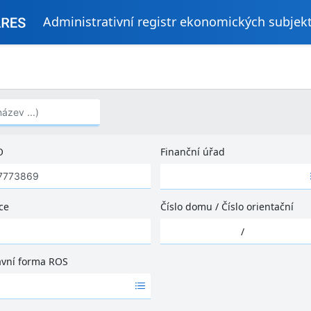
Administrativní registr ekonomických subjek
..)
O
Finanční úřad
Ž
á
d
ce
Číslo domu
/
Číslo orientační
n
Ž
é
/
á
v
d
ý
ávní forma ROS
n
s
é
l
v
e