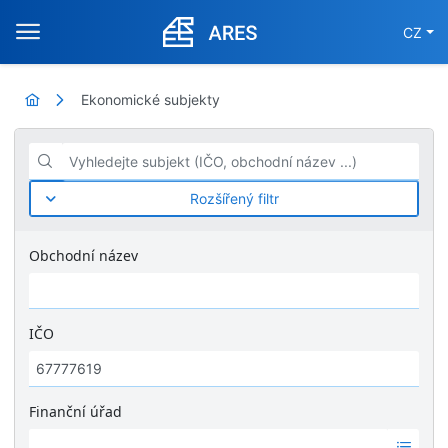
CZ
Ekonomické subjekty
Vyhledejte subjekt (IČO, obchodní název ...)
Rozšířený filtr
Obchodní název
IČO
Finanční úřad
Ž