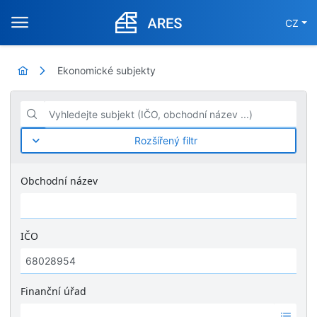
CZ
Ekonomické subjekty
Vyhledejte subjekt (IČO, obchodní název ...)
Rozšířený filtr
Obchodní název
IČO
Finanční úřad
Ž