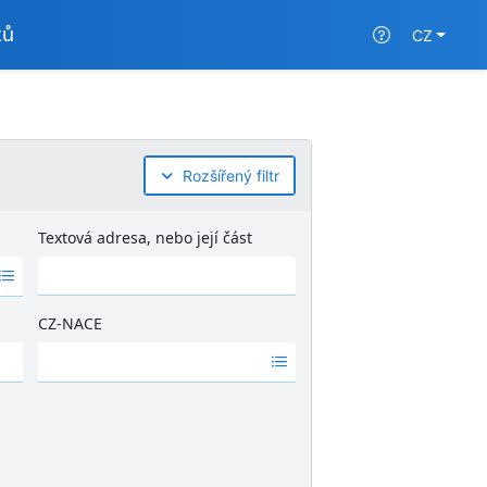
tů
CZ
Rozšířený filtr
Textová adresa, nebo její část
CZ-NACE
Ž
á
d
n
é
v