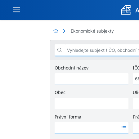
Ekonomické subjekty
Vyhledejte subjekt (IČO, obchodní název .
Obchodní název
IČ
Obec
Uli
Ž
á
d
Právní forma
Pr
n
Ž
Ž
é
á
á
v
d
d