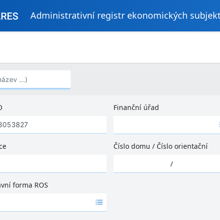
Administrativní registr ekonomických subjek
..)
O
Finanční úřad
Ž
á
d
ce
Číslo domu
/
Číslo orientační
n
Ž
é
/
á
v
d
ý
ávní forma ROS
n
s
é
l
v
e