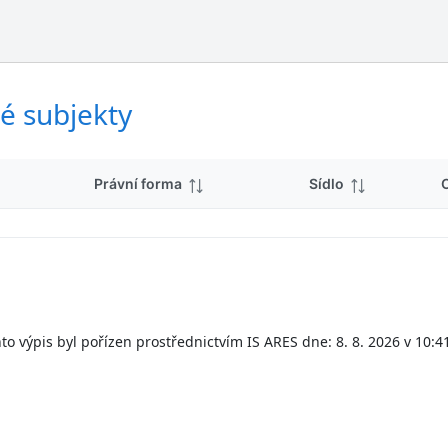
ý
d
s
k
l
y
e
d
é subjekty
k
y
Právní forma
Sídlo
to výpis byl pořízen prostřednictvím IS ARES dne: 8. 8. 2026 v 10:4