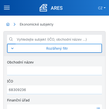
CZ
Ekonomické subjekty
Vyhledejte subjekt (IČO, obchodní název ...)
Rozšířený filtr
Obchodní název
IČO
Finanční úřad
Ž