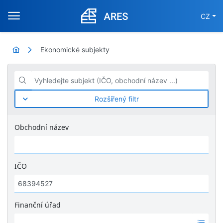
CZ
Ekonomické subjekty
Vyhledejte subjekt (IČO, obchodní název ...)
Rozšířený filtr
Obchodní název
IČO
Finanční úřad
Ž