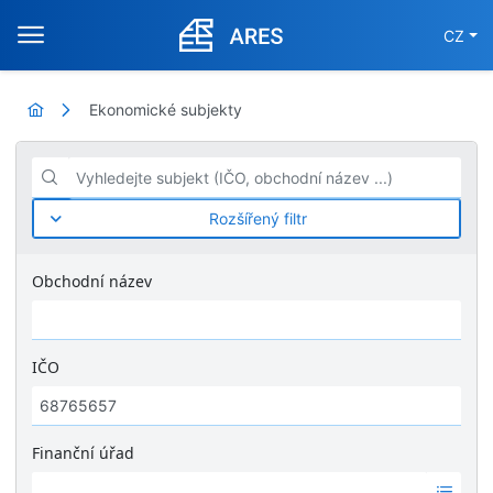
CZ
Ekonomické subjekty
Vyhledejte subjekt (IČO, obchodní název ...)
Rozšířený filtr
Obchodní název
IČO
Finanční úřad
Ž