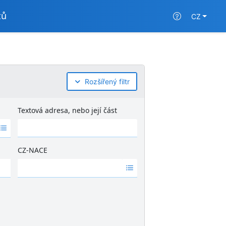
tů
CZ
Rozšířený filtr
Textová adresa, nebo její část
CZ-NACE
Ž
á
d
n
é
v