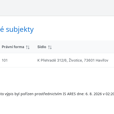
ý
d
s
k
l
y
e
d
é subjekty
k
y
Právní forma
Sídlo
101
K Přehradě 312/6, Životice, 73601 Havířov
to výpis byl pořízen prostřednictvím IS ARES dne: 6. 8. 2026 v 02:2