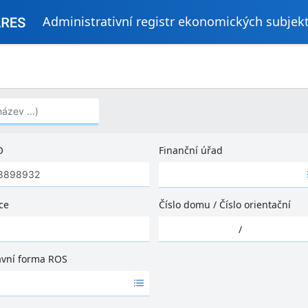
Administrativní registr ekonomických subjek
..)
O
Finanční úřad
Ž
á
d
ce
Číslo domu
/
Číslo orientační
n
Ž
é
/
á
v
d
ý
ávní forma ROS
n
s
é
l
v
e