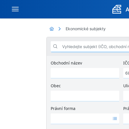
Ekonomické subjekty
Vyhledejte subjekt (IČO, obchodní název .
Obchodní název
IČ
Obec
Uli
Ž
á
d
Právní forma
Pr
n
Ž
Ž
é
á
á
v
d
d