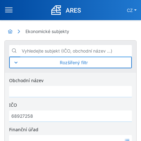
CZ
Ekonomické subjekty
Vyhledejte subjekt (IČO, obchodní název ...)
Rozšířený filtr
Obchodní název
IČO
Finanční úřad
Ž