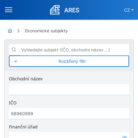
CZ
Ekonomické subjekty
Vyhledejte subjekt (IČO, obchodní název ...)
Rozšířený filtr
Obchodní název
IČO
Finanční úřad
Ž