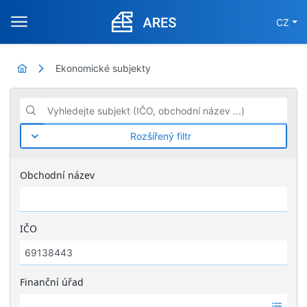
CZ
Ekonomické subjekty
Vyhledejte subjekt (IČO, obchodní název ...)
Rozšířený filtr
Obchodní název
IČO
Finanční úřad
Ž