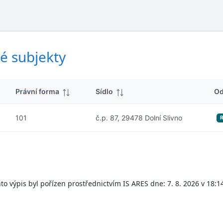
ý
d
s
k
l
y
e
d
é subjekty
k
y
Právní forma
Sídlo
Od
101
č.p. 87, 29478 Dolní Slivno
to výpis byl pořízen prostřednictvím IS ARES dne: 7. 8. 2026 v 18:1