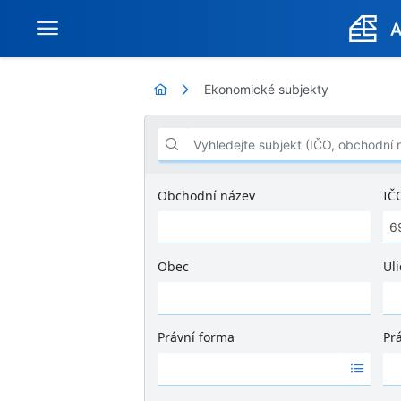
Ekonomické subjekty
Vyhledejte subjekt (IČO, obchodní název .
Obchodní název
IČ
Obec
Uli
Ž
á
d
Právní forma
Pr
n
Ž
Ž
é
á
á
v
d
d