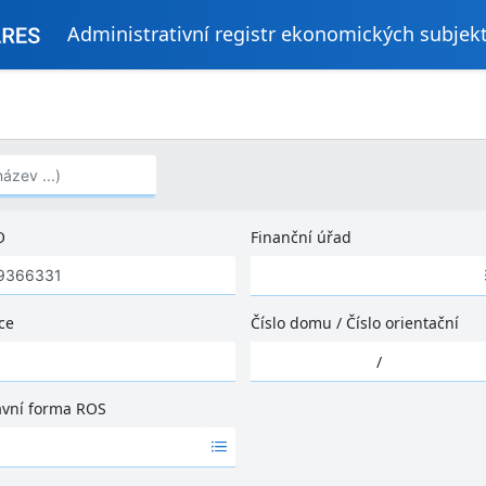
Administrativní registr ekonomických subjek
..)
O
Finanční úřad
Ž
á
d
ce
Číslo domu
/
Číslo orientační
n
Ž
é
/
á
v
d
ý
ávní forma ROS
n
s
é
l
v
e