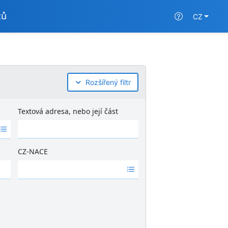
tů
CZ
Rozšířený filtr
Textová adresa, nebo její část
CZ-NACE
Ž
á
d
n
é
v