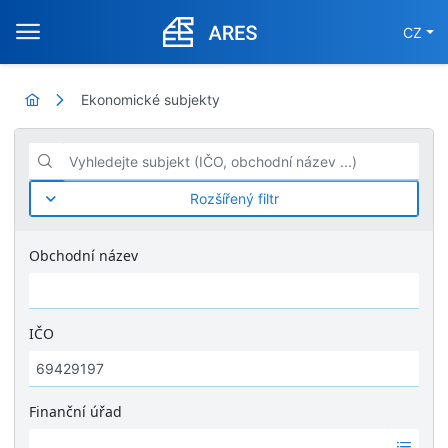
CZ
Ekonomické subjekty
Vyhledejte subjekt (IČO, obchodní název ...)
Rozšířený filtr
Obchodní název
IČO
Finanční úřad
Ž