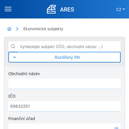
CZ
Ekonomické subjekty
Vyhledejte subjekt (IČO, obchodní název ...)
Rozšířený filtr
Obchodní název
IČO
Finanční úřad
Ž