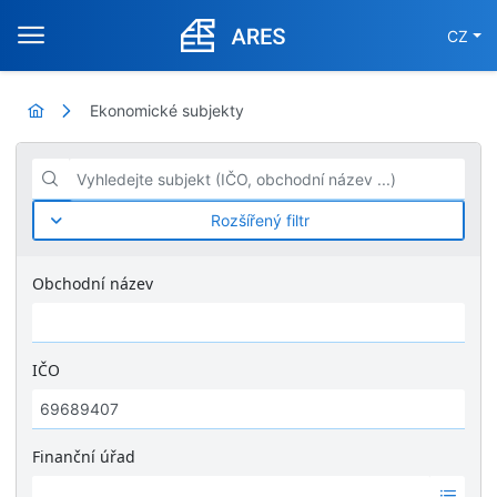
CZ
Ekonomické subjekty
Vyhledejte subjekt (IČO, obchodní název ...)
Rozšířený filtr
Obchodní název
IČO
Finanční úřad
Ž