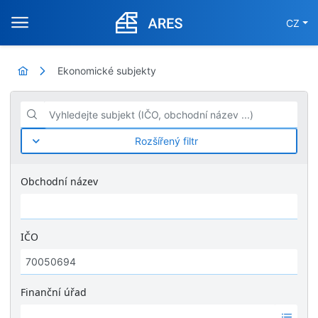
CZ
Ekonomické subjekty
Vyhledejte subjekt (IČO, obchodní název ...)
Rozšířený filtr
Obchodní název
IČO
Finanční úřad
Ž