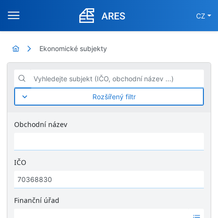
CZ
Ekonomické subjekty
Vyhledejte subjekt (IČO, obchodní název ...)
Rozšířený filtr
Obchodní název
IČO
Finanční úřad
Ž